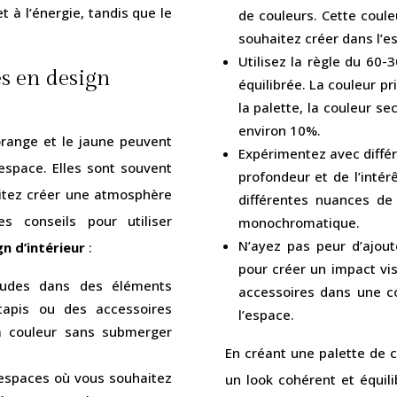
t à l’énergie, tandis que le
de couleurs. Cette coule
souhaitez créer dans l’e
Utilisez la règle du 60-
es en design
équilibrée. La couleur p
la palette, la couleur s
environ 10%.
range et le jaune peuvent
Expérimentez avec différ
 espace. Elles sont souvent
profondeur et de l’intér
itez créer une atmosphère
différentes nuances de
s conseils pour utiliser
monochromatique.
N’ayez pas peur d’ajou
n d’intérieur
:
pour créer un impact vi
audes dans des éléments
accessoires dans une co
 tapis ou des accessoires
l’espace.
la couleur sans submerger
En créant une palette de 
 espaces où vous souhaitez
un look cohérent et équil