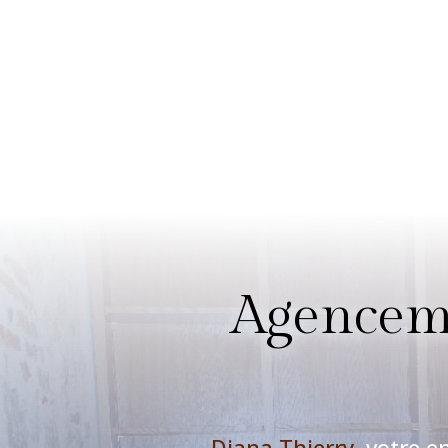
Agenceme
Diana Thierry
, votre e