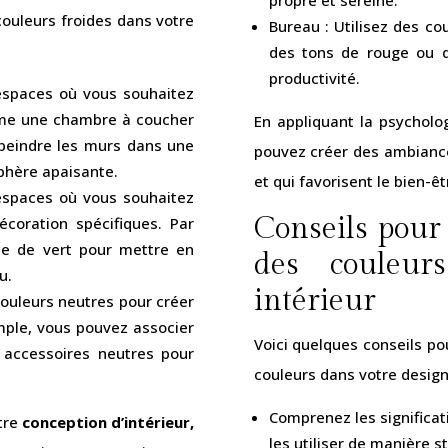
couleurs froides dans votre
Bureau : Utilisez des c
des tons de rouge ou d’
productivité.
 espaces où vous souhaitez
mme une chambre à coucher
En appliquant la psycholog
peindre les murs dans une
pouvez créer des ambiance
phère apaisante.
et qui favorisent le bien-
 espaces où vous souhaitez
Conseils pour 
coration spécifiques. Par
te de vert pour mettre en
des couleur
u.
intérieur
couleurs neutres pour créer
emple, vous pouvez associer
Voici quelques conseils po
accessoires neutres pour
couleurs dans votre design 
Comprenez les significat
tre
conception d’intérieur,
les utiliser de manière 