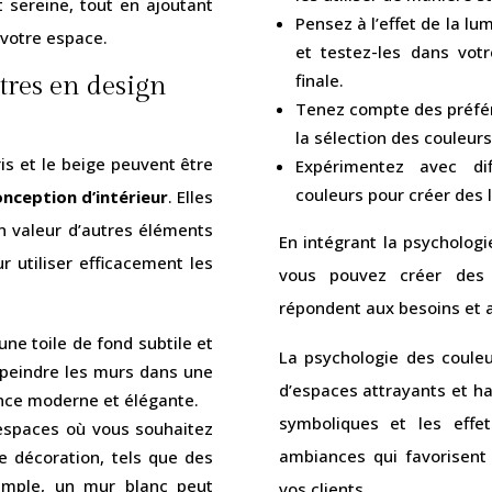
sereine, tout en ajoutant
Pensez à l’effet de la lum
 votre espace.
et testez-les dans vot
finale.
tres en design
Tenez compte des préfére
la sélection des couleur
is et le beige peuvent être
Expérimentez avec di
couleurs pour créer des 
nception d’intérieur
. Elles
n valeur d’autres éléments
En intégrant la psychologi
r utiliser efficacement les
vous pouvez créer des 
répondent aux besoins et a
une toile de fond subtile et
La psychologie des couleu
 peindre les murs dans une
d’espaces attrayants et ha
ance moderne et élégante.
symboliques et les effe
 espaces où vous souhaitez
ambiances qui favorisent
e décoration, tels que des
emple, un mur blanc peut
vos clients.