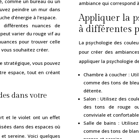
vité, comme un bureau ou un
ambiance qui correspond à 
ouvez peindre un mur dans
Appliquer la p
uche d’énergie à l’espace.
 différentes nuances de
à différentes 
peut varier du rouge vif au
nuances pour trouver celle
La psychologie des couleur
 vous souhaitez créer.
pour créer des ambiances 
appliquer la psychologie de
re stratégique, vous pouvez
otre espace, tout en créant
Chambre à coucher : Util
comme des tons de bleu o
détente.
des dans votre
Salon : Utilisez des cou
des tons de rouge ou
conviviale et confortable
t et le violet ont un effet
Salle de bains : Utilise
ilisées dans des espaces où
comme des tons de blanc
et sereine. Voici quelques
propre et sereine.